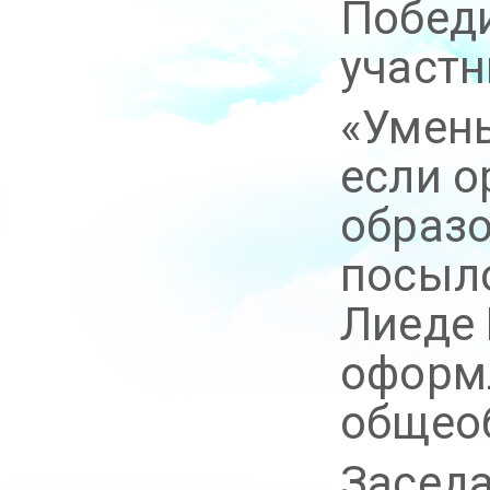
Побед
участн
«Умень
если о
образо
посыло
Лиеде 
оформ
общео
Заседа