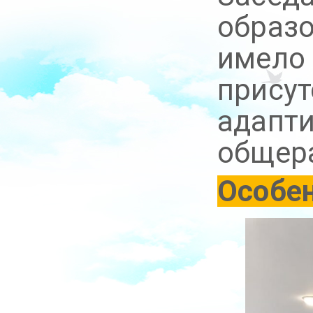
образо
имело 
присут
адапт
общер
Особе