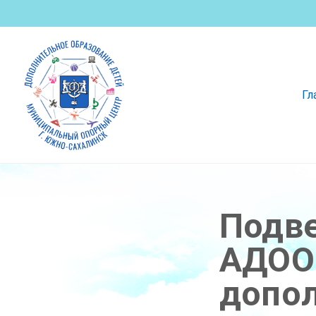
Гл
Подве
АДООП
допол