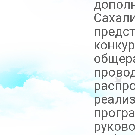
дополн
Сахали
предс
конку
общер
провод
распро
реали
програ
руково