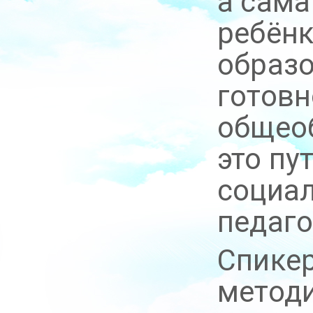
а сама
ребёнк
образо
готовн
общео
это пу
социал
педаго
Спикер
методи