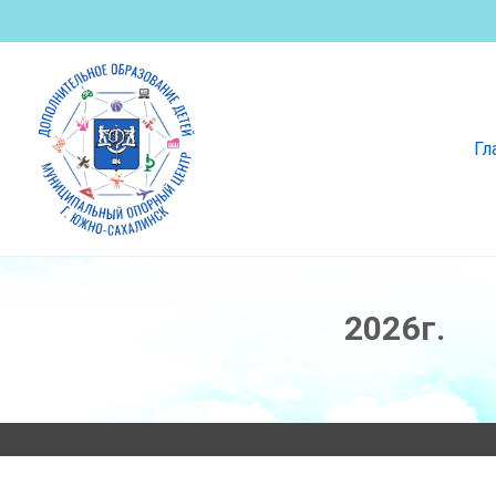
Гл
2026г.